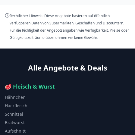
Rechtlicher Hinweis: Diese Angebote basieren auf öffentlich
verfügbaren Daten von Supermärkten, Geschäften und Discountern.
Für die Richtigkeit der Angebotsangaben wie Verfügbarkeit, Preise oder
Gültigkeitszeiträume übernehmen wir keine Gewähr.
Alle Angebote & Deals
🥩
Fleisch & Wurst
Hähnchen
Hackfleisch
Schnitzel
Bratwurst
Aufschnitt