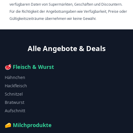
verfügbaren Daten von Supermärkten, Geschäften und Discountern.
Für die Richtigkeit der Angebotsangaben wie Verfügbarkeit, Preise oder
Gültigkeitszeiträume übernehmen wir keine Gewähr.
Alle Angebote & Deals
🥩
Fleisch & Wurst
Hähnchen
Hackfleisch
Schnitzel
Bratwurst
Aufschnitt
🧀
Milchprodukte