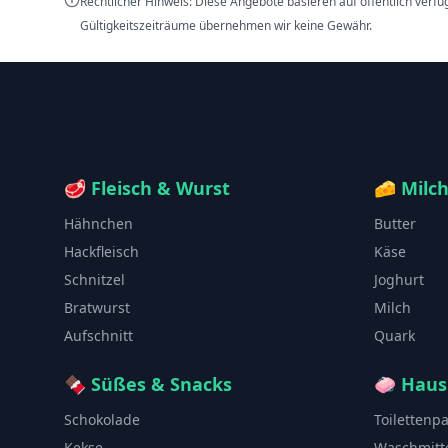
Rechtlicher Hinweis: Diese Angebote basieren auf öffentlich verf
Gültigkeitszeiträume übernehmen wir keine Gewähr.
🥩
Fleisch & Wurst
🧀
Milc
Hähnchen
Butter
Hackfleisch
Käse
Schnitzel
Joghurt
Bratwurst
Milch
Aufschnitt
Quark
🍫
Süßes & Snacks
🧼
Haus
Schokolade
Toilettenp
Kekse
Waschmitt