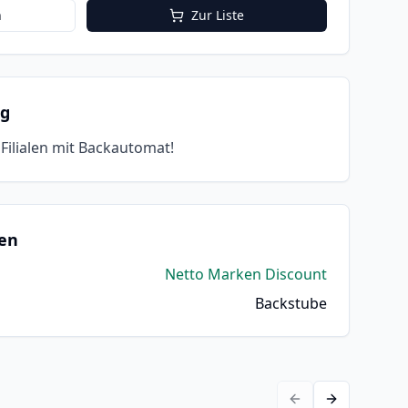
n
Zur Liste
ng
n Filialen mit Backautomat!
en
Netto Marken Discount
Backstube