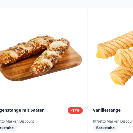
genstange mit Saaten
Vanillestange
-
17
%
tto Marken Discount
Netto Marken Discoun
ckstube
Backstube