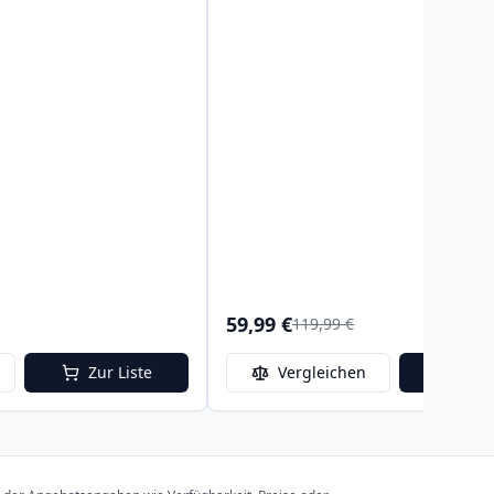
59,99 €
119,99 €
Zur Liste
Vergleichen
Zur 