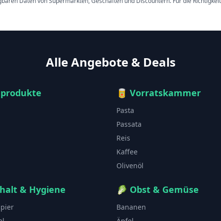
ügbaren Daten von Supermärkten, Geschäften und Discountern. Für die Richtigkei
Alle Angebote & Deals
hprodukte
🥫
Vorratskammer
Pasta
Passata
Reis
Kaffee
Olivenöl
halt & Hygiene
🥬
Obst & Gemüse
apier
Bananen
el
Äpfel