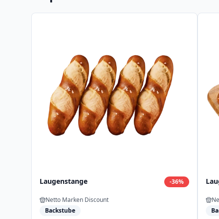
Laugenstange
Lau
-
36
%
Netto Marken Discount
Ne
Backstube
Ba