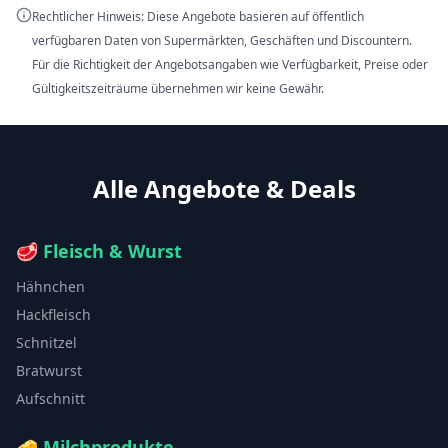
Rechtlicher Hinweis: Diese Angebote basieren auf öffentlich
verfügbaren Daten von Supermärkten, Geschäften und Discountern.
Für die Richtigkeit der Angebotsangaben wie Verfügbarkeit, Preise oder
Gültigkeitszeiträume übernehmen wir keine Gewähr.
Alle Angebote & Deals
🥩
Fleisch & Wurst
Hähnchen
Hackfleisch
Schnitzel
Bratwurst
Aufschnitt
🧀
Milchprodukte