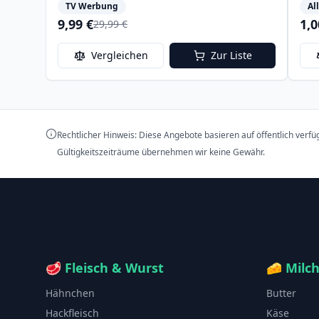
TV Werbung
Al
9,99 €
1,0
29,99 €
Vergleichen
Zur Liste
Rechtlicher Hinweis: Diese Angebote basieren auf öffentlich verf
Gültigkeitszeiträume übernehmen wir keine Gewähr.
🥩
Fleisch & Wurst
🧀
Milc
Hähnchen
Butter
Hackfleisch
Käse