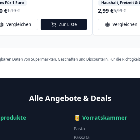
les Für 1 Euro
Haushalt, Freizeit & 
0 €
2,99 €
1,19 €
6,99 €
Vergleichen
Zur Liste
Vergleichen
ügbaren Daten von Supermärkten, Geschäften und Discountern. Für die Richtigkei
Alle Angebote & Deals
hprodukte
🥫
Vorratskammer
Pasta
Passata