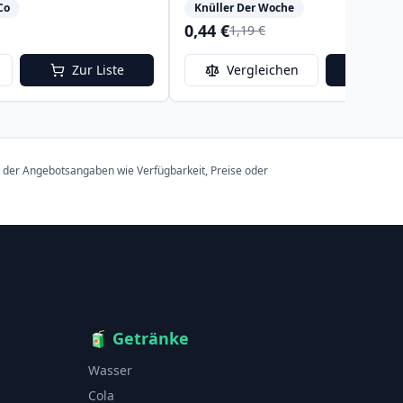
Co
Knüller Der Woche
0,44 €
1,19 €
Zur Liste
Vergleichen
Zur 
t der Angebotsangaben wie Verfügbarkeit, Preise oder
🧃
Getränke
Wasser
Cola