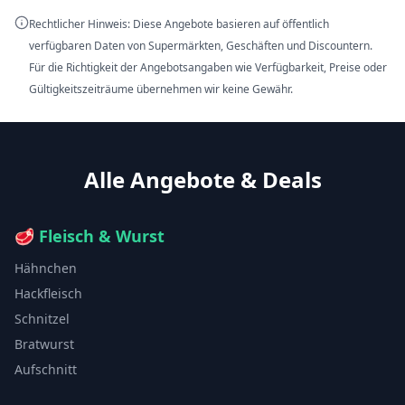
Rechtlicher Hinweis: Diese Angebote basieren auf öffentlich
verfügbaren Daten von Supermärkten, Geschäften und Discountern.
Für die Richtigkeit der Angebotsangaben wie Verfügbarkeit, Preise oder
Gültigkeitszeiträume übernehmen wir keine Gewähr.
Alle Angebote & Deals
🥩
Fleisch & Wurst
Hähnchen
Hackfleisch
Schnitzel
Bratwurst
Aufschnitt