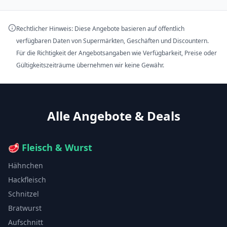
Rechtlicher Hinweis: Diese Angebote basieren auf öffentlich
verfügbaren Daten von Supermärkten, Geschäften und Discountern.
Für die Richtigkeit der Angebotsangaben wie Verfügbarkeit, Preise oder
Gültigkeitszeiträume übernehmen wir keine Gewähr.
Alle Angebote & Deals
🥩
Fleisch & Wurst
Hähnchen
Hackfleisch
Schnitzel
Bratwurst
Aufschnitt