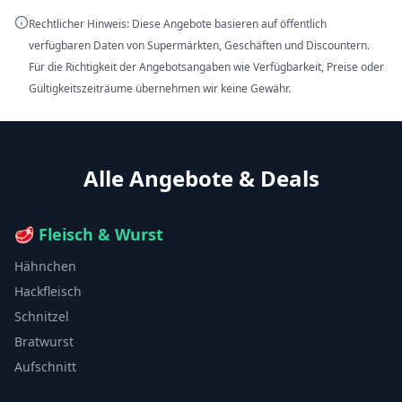
Rechtlicher Hinweis: Diese Angebote basieren auf öffentlich
verfügbaren Daten von Supermärkten, Geschäften und Discountern.
Für die Richtigkeit der Angebotsangaben wie Verfügbarkeit, Preise oder
Gültigkeitszeiträume übernehmen wir keine Gewähr.
Alle Angebote & Deals
🥩
Fleisch & Wurst
Hähnchen
Hackfleisch
Schnitzel
Bratwurst
Aufschnitt