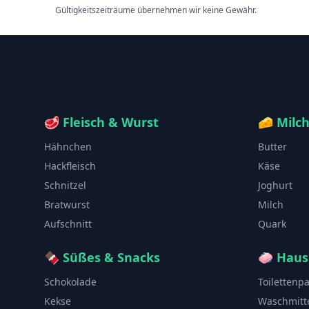
Gültigkeitszeiträume übernehmen wir keine Gewähr.
🥩
Fleisch & Wurst
🧀
Milc
Hähnchen
Butter
Hackfleisch
Käse
Schnitzel
Joghurt
Bratwurst
Milch
Aufschnitt
Quark
🍫
Süßes & Snacks
🧼
Haus
Schokolade
Toilettenp
Kekse
Waschmitt