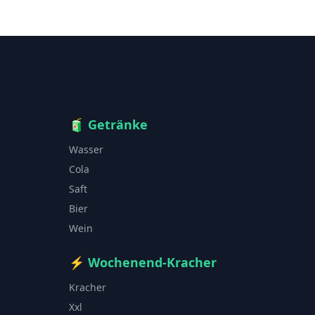
🧃
Getränke
Wasser
Cola
Saft
Bier
Wein
⚡
Wochenend-Kracher
Kracher
Xxl