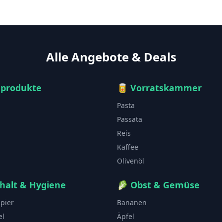
Alle Angebote & Deals
hprodukte
🥫
Vorratskammer
Pasta
Passata
Reis
Kaffee
Olivenöl
halt & Hygiene
🥬
Obst & Gemüse
apier
Bananen
el
Äpfel