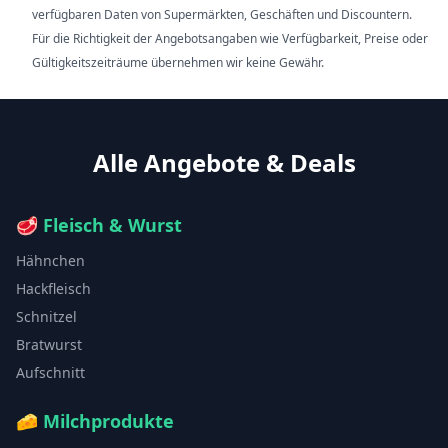
verfügbaren Daten von Supermärkten, Geschäften und Discountern.
Für die Richtigkeit der Angebotsangaben wie Verfügbarkeit, Preise oder
Gültigkeitszeiträume übernehmen wir keine Gewähr.
Alle Angebote & Deals
🥩
Fleisch & Wurst
Hähnchen
Hackfleisch
Schnitzel
Bratwurst
Aufschnitt
🧀
Milchprodukte