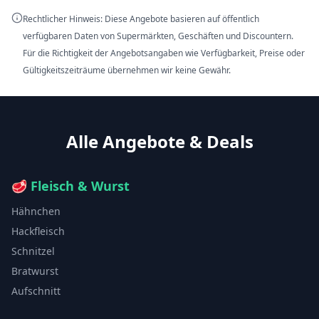
Rechtlicher Hinweis: Diese Angebote basieren auf öffentlich
verfügbaren Daten von Supermärkten, Geschäften und Discountern.
Für die Richtigkeit der Angebotsangaben wie Verfügbarkeit, Preise oder
Gültigkeitszeiträume übernehmen wir keine Gewähr.
Alle Angebote & Deals
🥩
Fleisch & Wurst
Hähnchen
Hackfleisch
Schnitzel
Bratwurst
Aufschnitt