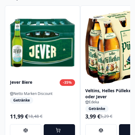
Jever Biere
-
35
%
Veltins, Helles Pülleken
Netto Marken Discount
oder Jever
Getränke
Edeka
Getränke
11,99 €
3,99 €
18,48 €
5,29 €