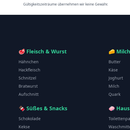
Gültigkeitszeiträume übernehmen wir keine Gewähr.
🥩
Fleisch & Wurst
🧀
Milc
Hähnchen
Butter
Hackfleisch
Käse
Schnitzel
Joghurt
Bratwurst
Milch
Aufschnitt
Quark
🍫
Süßes & Snacks
🧼
Haus
Schokolade
Toilettenp
Kekse
Waschmitt