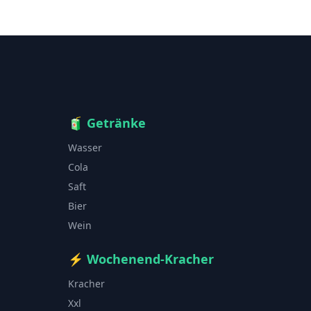
🧃
Getränke
Wasser
Cola
Saft
Bier
Wein
⚡
Wochenend-Kracher
Kracher
Xxl