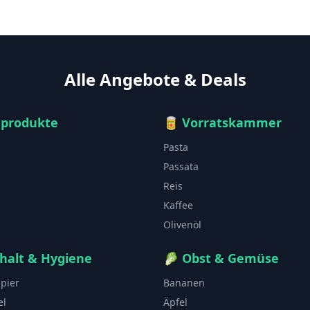
Alle Angebote & Deals
hprodukte
🥫
Vorratskammer
Pasta
Passata
Reis
Kaffee
Olivenöl
halt & Hygiene
🥬
Obst & Gemüse
apier
Bananen
el
Äpfel