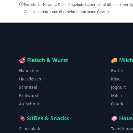
Rechtlicher Hinweis: Diese Angebote basieren auf öffentlich verf
Gültigkeitszeiträume übernehmen wir keine Gewähr.
🥩
Fleisch & Wurst
🧀
Milc
Hähnchen
Butter
Hackfleisch
Käse
Schnitzel
Joghurt
Bratwurst
Milch
Aufschnitt
Quark
🍫
Süßes & Snacks
🧼
Haus
Schokolade
Toilettenp