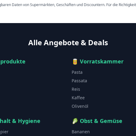
ügbaren Daten von Supermärkten, Geschäften und Discountern. Für die Richtigkei
Alle Angebote & Deals
hprodukte
🥫
Vorratskammer
Pasta
Passata
Reis
Kaffee
Olivenöl
halt & Hygiene
🥬
Obst & Gemüse
apier
Bananen