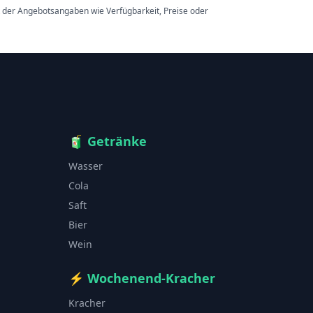
t der Angebotsangaben wie Verfügbarkeit, Preise oder
🧃
Getränke
Wasser
Cola
Saft
Bier
Wein
⚡
Wochenend-Kracher
Kracher