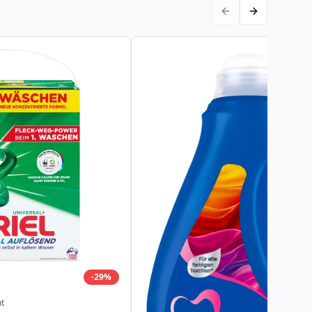
-
29
%
t