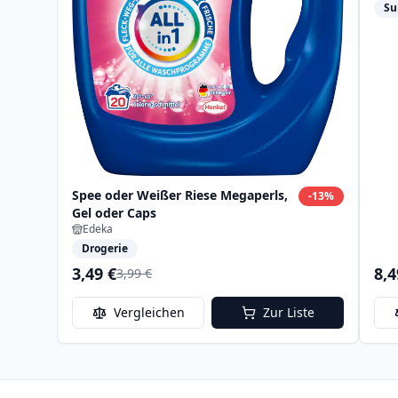
Su
Spee oder Weißer Riese Megaperls,
-
13
%
Gel oder Caps
Edeka
Drogerie
3,49 €
8,4
3,99 €
Vergleichen
Zur Liste