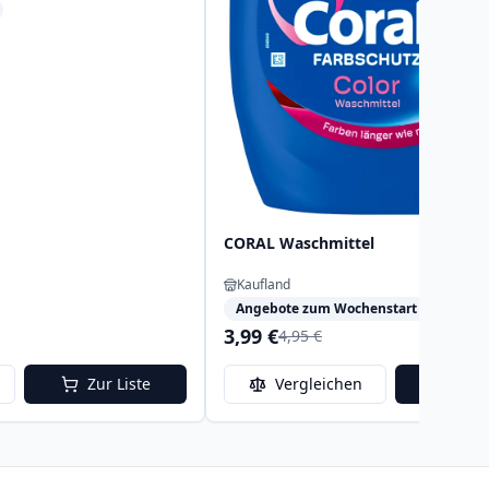
CORAL Waschmittel
Kaufland
Angebote zum Wochenstart
3,99 €
4,95 €
Zur Liste
Vergleichen
Zur 