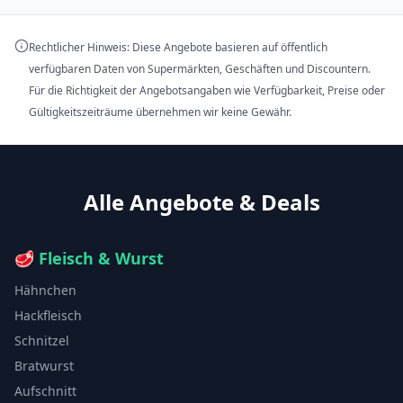
Rechtlicher Hinweis: Diese Angebote basieren auf öffentlich
verfügbaren Daten von Supermärkten, Geschäften und Discountern.
Für die Richtigkeit der Angebotsangaben wie Verfügbarkeit, Preise oder
Gültigkeitszeiträume übernehmen wir keine Gewähr.
Alle Angebote & Deals
🥩
Fleisch & Wurst
Hähnchen
Hackfleisch
Schnitzel
Bratwurst
Aufschnitt