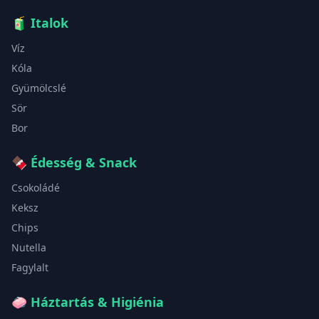
🧃
Italok
Víz
Kóla
Gyümölcslé
Sör
Bor
🍫
Édesség & Snack
Csokoládé
Keksz
Chips
Nutella
Fagylalt
🧼
Háztartás & Higiénia