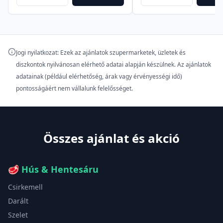
Jogi nyilatkozat: Ezek az ajánlatok szupermarketek, üzletek és
diszkontok nyilvánosan elérhető adatai alapján készülnek. Az ajánlatok
adatainak (például elérhetőség, árak vagy érvényességi idő)
pontosságáért nem vállalunk felelősséget.
Összes ajánlat és akció
🥩
Hús & Hentesáru
Csirkemell
Darált
Szelet