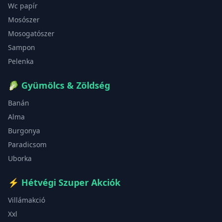
Wc papír
Mosószer
Mosogatószer
Sampon
Pelenka
🥬
Gyümölcs & Zöldség
Banán
Alma
Burgonya
Paradicsom
Uborka
⚡
Hétvégi Szuper Akciók
Villámakció
Xxl