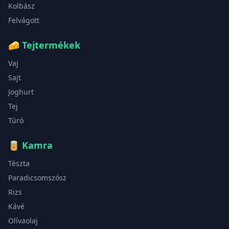
Kolbász
Felvágott
🧀
Tejtermékek
Vaj
Sajt
Joghurt
Tej
Túró
🥫
Kamra
Tészta
Paradicsomszósz
Rizs
Kávé
Olívaolaj