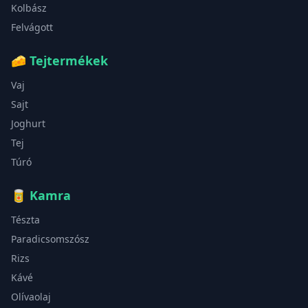
Kolbász
Felvágott
🧀
Tejtermékek
Vaj
Sajt
Joghurt
Tej
Túró
🥫
Kamra
Tészta
Paradicsomszósz
Rizs
Kávé
Olívaolaj