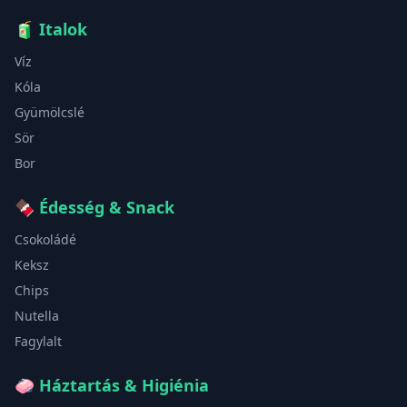
🧃
Italok
Víz
Kóla
Gyümölcslé
Sör
Bor
🍫
Édesség & Snack
Csokoládé
Keksz
Chips
Nutella
Fagylalt
🧼
Háztartás & Higiénia