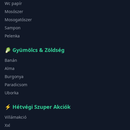
Wc papír
Mosószer
Mosogatószer
Sampon
Pelenka
🥬
Gyümölcs & Zöldség
Banán
Alma
Burgonya
Paradicsom
Uborka
⚡
Hétvégi Szuper Akciók
Villámakció
Xxl