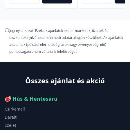
Jogi nyilatkozat: Ezek az ajánlatok szupermarketek, üzletek és
diszkontok nyilvánosan elérhető adatai alapján készülnek. Az ajánlatok
adatainak (például elérhetőség, árak vagy érvényességi idő)
pontosságáért nem vállalunk felelősséget.
Összes ajánlat és akció
🥩
Hús & Hentesáru
Csirkemell
Darált
Szelet