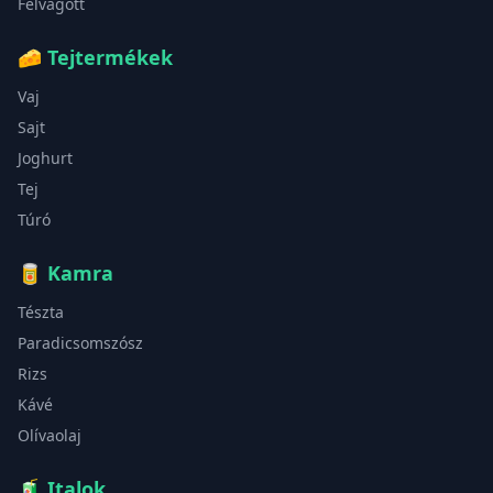
Felvágott
🧀
Tejtermékek
Vaj
Sajt
Joghurt
Tej
Túró
🥫
Kamra
Tészta
Paradicsomszósz
Rizs
Kávé
Olívaolaj
🧃
Italok