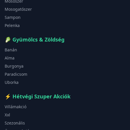
Mosószer
Mosogatószer
Sampon
Pelenka
🥬
Gyümölcs & Zöldség
Banán
Alma
Burgonya
Paradicsom
Uborka
⚡
Hétvégi Szuper Akciók
Villámakció
Xxl
Szezonális