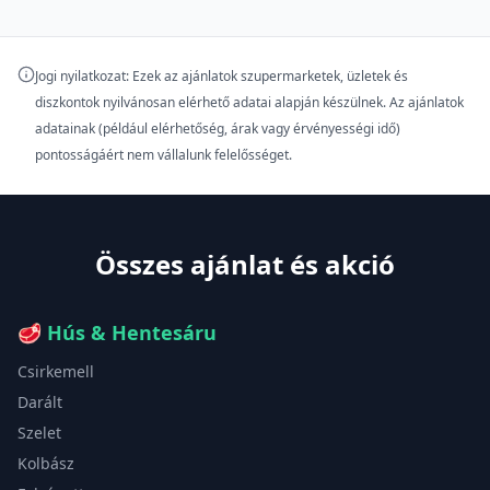
Jogi nyilatkozat: Ezek az ajánlatok szupermarketek, üzletek és
diszkontok nyilvánosan elérhető adatai alapján készülnek. Az ajánlatok
adatainak (például elérhetőség, árak vagy érvényességi idő)
pontosságáért nem vállalunk felelősséget.
Összes ajánlat és akció
🥩
Hús & Hentesáru
Csirkemell
Darált
Szelet
Kolbász