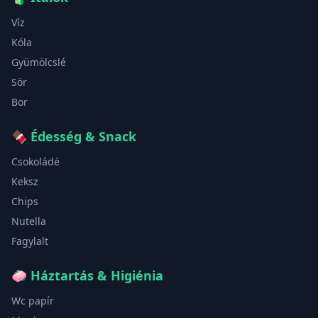
Víz
Kóla
Gyümölcslé
Sör
Bor
🍫
Édesség & Snack
Csokoládé
Keksz
Chips
Nutella
Fagylalt
🧼
Háztartás & Higiénia
Wc papír