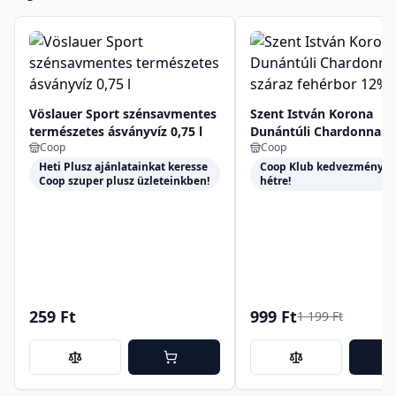
Vöslauer Sport szénsavmentes
Szent István Korona
természetes ásványvíz 0,75 l
Dunántúli Chardonnay
Coop
Coop
száraz fehérbor 12%
0,75 l
Heti Plusz ajánlatainkat keresse
Coop Klub kedvezmények 
Coop szuper plusz üzleteinkben!
hétre!
259 Ft
999 Ft
1 199 Ft