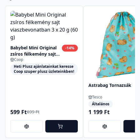
Babybel Mini Original
-
14
%
zsíros félkemény sajt
Coop
viaszbevonatban 3 x 20
g (60 g)
Heti Plusz ajánlatainkat keresse
Coop szuper plusz üzleteinkben!
Astrabag Tornazsák
Tesco
Általános
599 Ft
1 199 Ft
699 Ft