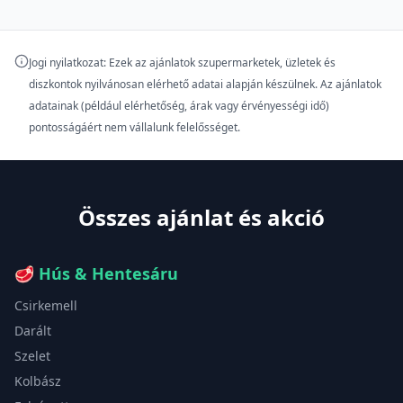
Jogi nyilatkozat: Ezek az ajánlatok szupermarketek, üzletek és
diszkontok nyilvánosan elérhető adatai alapján készülnek. Az ajánlatok
adatainak (például elérhetőség, árak vagy érvényességi idő)
pontosságáért nem vállalunk felelősséget.
Összes ajánlat és akció
🥩
Hús & Hentesáru
Csirkemell
Darált
Szelet
Kolbász