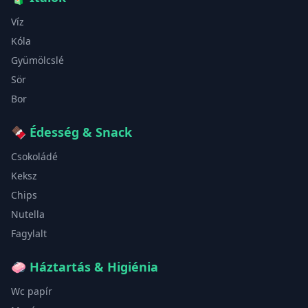
Víz
Kóla
Gyümölcslé
Sör
Bor
🍫
Édesség & Snack
Csokoládé
Keksz
Chips
Nutella
Fagylalt
🧼
Háztartás & Higiénia
Wc papír