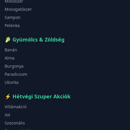
Mosószer
Mosogatószer
Sampon
Pelenka
🥬
Gyümölcs & Zöldség
Banán
Alma
Burgonya
Paradicsom
Uborka
⚡
Hétvégi Szuper Akciók
Villámakció
Xxl
Szezonális