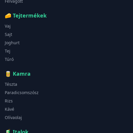
Felvágott
🧀
Tejtermékek
Vaj
Sajt
Joghurt
Tej
Túró
🥫
Kamra
Tészta
Paradicsomszósz
Rizs
Kávé
Olívaolaj
🧃
Italok