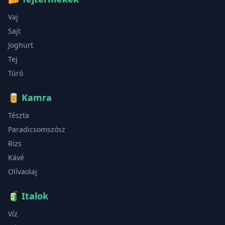
Vaj
Sajt
Joghurt
Tej
Túró
🥫
Kamra
Tészta
Paradicsomszósz
Rizs
Kávé
Olívaolaj
🧃
Italok
Víz