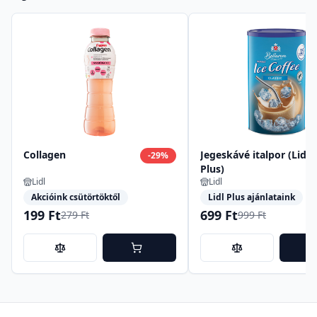
Collagen
Jegeskávé italpor (Lidl
-
29
%
Plus)
Lidl
Lidl
Akcióink csütörtöktől
Lidl Plus ajánlataink
199 Ft
699 Ft
279 Ft
999 Ft