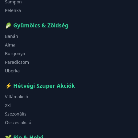
Sampon
Pelenka
🥬
Gyümölcs & Zöldség
Banán
Alma
Burgonya
Paradicsom
Uborka
⚡
Hétvégi Szuper Akciók
Villámakció
Xxl
Szezonális
Összes akció
🌱
Bio & Helyi