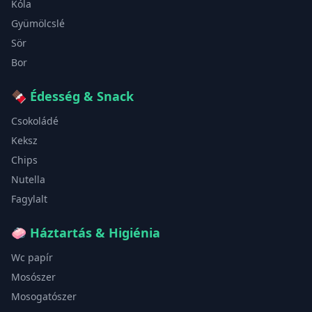
Kóla
Gyümölcslé
Sör
Bor
🍫
Édesség & Snack
Csokoládé
Keksz
Chips
Nutella
Fagylalt
🧼
Háztartás & Higiénia
Wc papír
Mosószer
Mosogatószer