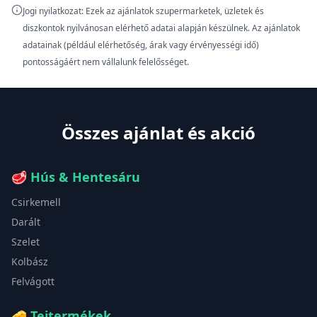
Jogi nyilatkozat: Ezek az ajánlatok szupermarketek, üzletek és
diszkontok nyilvánosan elérhető adatai alapján készülnek. Az ajánlatok
adatainak (például elérhetőség, árak vagy érvényességi idő)
pontosságáért nem vállalunk felelősséget.
Összes ajánlat és akció
🥩
Hús & Hentesáru
Csirkemell
Darált
Szelet
Kolbász
Felvágott
🧀
Tejtermékek