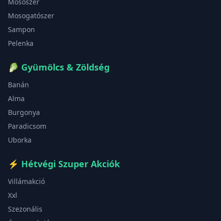
Mosószer
Mosogatószer
Sampon
Pelenka
🥬
Gyümölcs & Zöldség
Banán
Alma
Burgonya
Paradicsom
Uborka
⚡
Hétvégi Szuper Akciók
Villámakció
Xxl
Szezonális