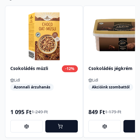
Csokoládés müzli
Csokoládés jégkrém
-
12
%
Lidl
Lidl
Azonnali árzuhanás
Akcióink szombattól
1 095 Ft
849 Ft
1 249 Ft
1 179 Ft