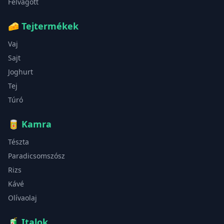
Felvágott
🧀
Tejtermékek
Vaj
Sajt
Joghurt
Tej
Túró
🥫
Kamra
Tészta
Paradicsomszósz
Rizs
Kávé
Olívaolaj
🧃
Italok