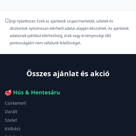
Jogi nyilatkozat: Ezek az ajánlatok szupermarketek, üzletek és
diszkontok nyilvánosan elérhető adatai alapján készülnek. Az ajánlatok
adatainak (például elérhetőség, árak vagy érvényességi idő)
pontosságáért nem vállalunk felelősséget.
Összes ajánlat és akció
🥩
Hús & Hentesáru
Csirkemell
Darált
Szelet
Kolbász