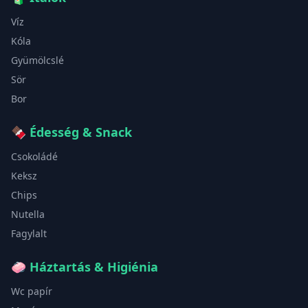
Víz
Kóla
Gyümölcslé
Sör
Bor
🍫
Édesség & Snack
Csokoládé
Keksz
Chips
Nutella
Fagylalt
🧼
Háztartás & Higiénia
Wc papír