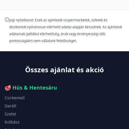
Jogi nyilatkozat: Ezek az ajánlatok szupermarketek, üzletek és
diszkontok nyilvánosan elérhető adatai alapján készülnek. Az ajánlatok
adatainak (például elérhetőség, árak vagy érvényességi idő)
pontosságáért nem vállalunk felelősséget.
Összes ajánlat és akció
🥩
Hús & Hentesáru
Csirkemell
Darált
Szelet
Kolbász