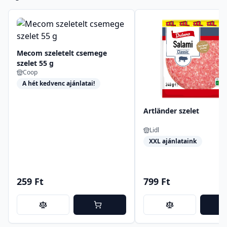
Mecom szeletelt csemege
szelet 55 g
Coop
A hét kedvenc ajánlatai!
Artländer szelet
Lidl
XXL ajánlataink
259 Ft
799 Ft