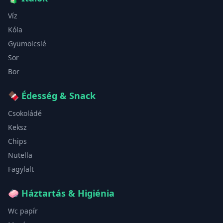
Víz
Kóla
Gyümölcslé
Sör
Bor
🍫
Édesség & Snack
Csokoládé
Keksz
Chips
Nutella
Fagylalt
🧼
Háztartás & Higiénia
Wc papír