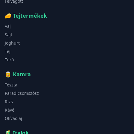
Felvágott
🧀
Tejtermékek
Vaj
Sajt
Joghurt
Tej
Túró
🥫
Kamra
Tészta
Paradicsomszósz
Rizs
Kávé
Olívaolaj
🧃
Italok