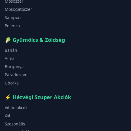
Mosószer
Mosogatószer
Sampon
Pelenka
🥬
Gyümölcs & Zöldség
Banán
Alma
Burgonya
Paradicsom
Uborka
⚡
Hétvégi Szuper Akciók
Villámakció
Xxl
Szezonális