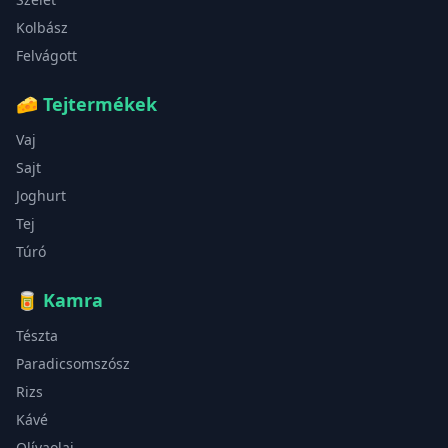
Kolbász
Felvágott
🧀
Tejtermékek
Vaj
Sajt
Joghurt
Tej
Túró
🥫
Kamra
Tészta
Paradicsomszósz
Rizs
Kávé
Olívaolaj