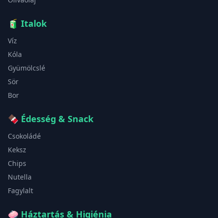
🧃
Italok
Víz
Kóla
Gyümölcslé
Sör
Bor
🍫
Édesség & Snack
Csokoládé
Keksz
Chips
Nutella
Fagylalt
🧼
Háztartás & Higiénia