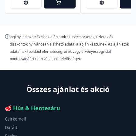
Jogi nyilatkozat: Ezek az ajánlatok szupermarketek, üzletek és
diszkontok nyilvánosan elérhető adatai alapján készülnek. Az ajánlatok
adatainak (például elérhetőség, árak vagy érvényességi idő)
pontosságáért nem vállalunk felelősséget.
Összes ajánlat és akció
🥩
Hús & Hentesáru
Csirkemell
Darált
Szelet