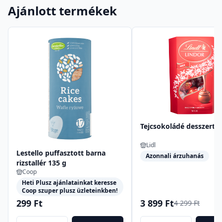
Ajánlott termékek
Tejcsokoládé desszert
Lidl
Lestello puffasztott barna
Azonnali árzuhanás
rizstallér 135 g
Coop
Heti Plusz ajánlatainkat keresse
Coop szuper plusz üzleteinkben!
299 Ft
3 899 Ft
4 299 Ft