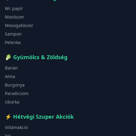
Wc papír
Mosószer
Mosogatószer
Sampon
Pelenka
🥬
Gyümölcs & Zöldség
Banán
Alma
Burgonya
Paradicsom
Uborka
⚡
Hétvégi Szuper Akciók
Villámakció
Xxl