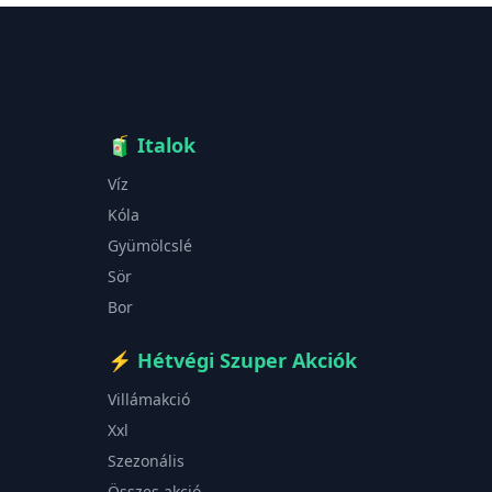
🧃
Italok
Víz
Kóla
Gyümölcslé
Sör
Bor
⚡
Hétvégi Szuper Akciók
Villámakció
Xxl
Szezonális
Összes akció