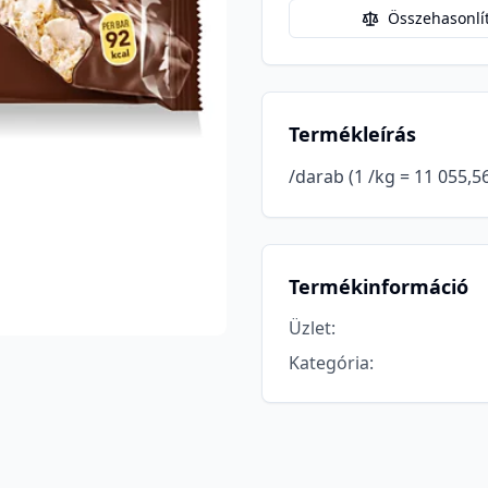
Összehasonlí
Termékleírás
/darab (1 /kg = 11 055,56
Termékinformáció
Üzlet
:
Kategória
: