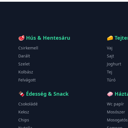
🥩
Hús & Hentesáru
🧀
Tejt
Csirkemell
Vaj
Darált
Sajt
Szelet
Joghurt
Kolbász
Tej
Felvágott
Túró
🍫
Édesség & Snack
🧼
Házta
Csokoládé
Wc papír
Keksz
Mosószer
Chips
Mosogatós
Nutella
Sampon