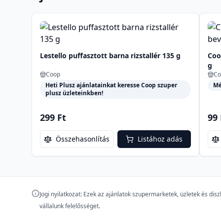
Lestello puffasztott barna rizstallér 135 g
Coo
g
Coop
Co
Heti Plusz ajánlatainkat keresse Coop szuper
Mé
plusz üzleteinkben!
299 Ft
99 
Összehasonlítás
Listához adás
Jogi nyilatkozat: Ezek az ajánlatok szupermarketek, üzletek és di
vállalunk felelősséget.