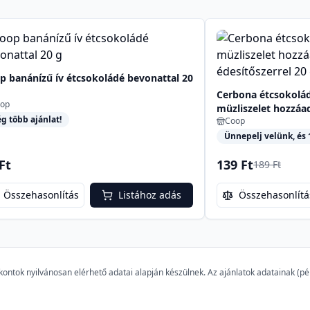
p banánízű ív étcsokoládé bevonattal 20
Cerbona étcsokolá
op
müzliszelet hozzáad
g több ajánlat!
Coop
édesítőszerrel 20 g
Ünnepelj velünk, és 1
Ft
139 Ft
189 Ft
Összehasonlítás
Listához adás
Összehasonlítá
szkontok nyilvánosan elérhető adatai alapján készülnek. Az ajánlatok adatainak (