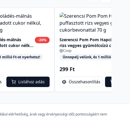
dés-málnás
Szerencsi Pom Pom Hapci-Zzz! puff
-
26
%
ott cukor nélkül,
rizs vegyes gyümölcsízű cukorbevo
Coop
g
 millió Ft-ot nyerhetsz!
Ünnepelj velünk, és 1 millió Ft-ot nyer
299 Ft
s
Listához adás
Összehasonlítás
Listáh
például elérhetőség, árak vagy érvényességi idő) pontosságáért nem