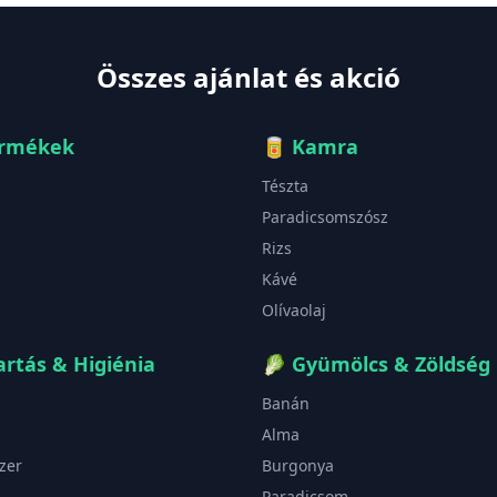
Összes ajánlat és akció
ermékek
🥫
Kamra
Tészta
Paradicsomszósz
Rizs
Kávé
Olívaolaj
rtás & Higiénia
🥬
Gyümölcs & Zöldség
Banán
Alma
zer
Burgonya
Paradicsom