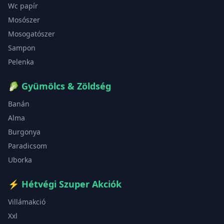
Wc papír
Mosószer
Mosogatószer
Sampon
Pelenka
🥬
Gyümölcs & Zöldség
Banán
Alma
Burgonya
Paradicsom
Uborka
⚡
Hétvégi Szuper Akciók
Villámakció
Xxl