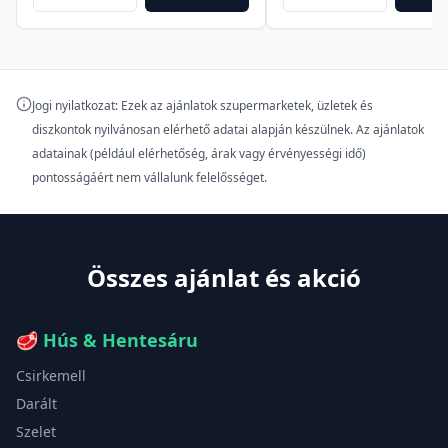
Jogi nyilatkozat: Ezek az ajánlatok szupermarketek, üzletek és
diszkontok nyilvánosan elérhető adatai alapján készülnek. Az ajánlatok
adatainak (például elérhetőség, árak vagy érvényességi idő)
pontosságáért nem vállalunk felelősséget.
Összes ajánlat és akció
🥩
Hús & Hentesáru
Csirkemell
Darált
Szelet