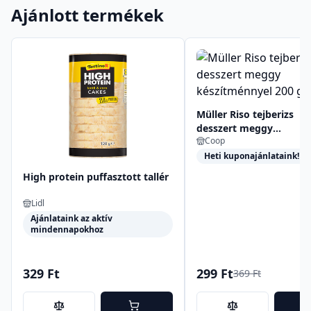
Ajánlott termékek
Müller Riso tejberizs
desszert meggy
Coop
készítménnyel 200 g
Heti kuponajánlataink!
High protein puffasztott tallér
Lidl
Ajánlataink az aktív
mindennapokhoz
329 Ft
299 Ft
369 Ft