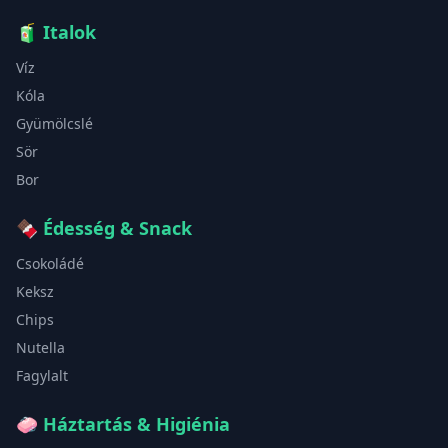
🧃
Italok
Víz
Kóla
Gyümölcslé
Sör
Bor
🍫
Édesség & Snack
Csokoládé
Keksz
Chips
Nutella
Fagylalt
🧼
Háztartás & Higiénia