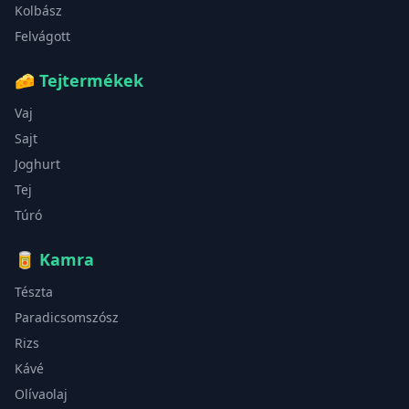
Kolbász
Felvágott
🧀
Tejtermékek
Vaj
Sajt
Joghurt
Tej
Túró
🥫
Kamra
Tészta
Paradicsomszósz
Rizs
Kávé
Olívaolaj