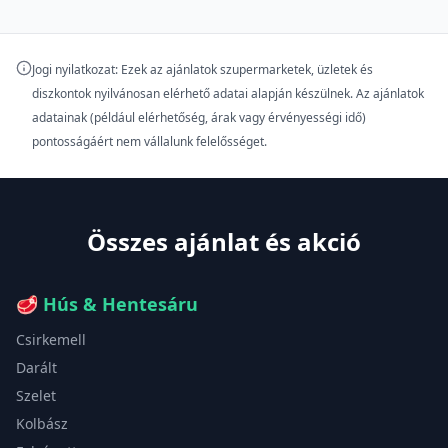
Jogi nyilatkozat: Ezek az ajánlatok szupermarketek, üzletek és
diszkontok nyilvánosan elérhető adatai alapján készülnek. Az ajánlatok
adatainak (például elérhetőség, árak vagy érvényességi idő)
pontosságáért nem vállalunk felelősséget.
Összes ajánlat és akció
🥩
Hús & Hentesáru
Csirkemell
Darált
Szelet
Kolbász