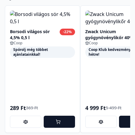
Borsodi világos sör
Zwack Unicum
-
22
%
4,5% 0,5 l
gyógynövénylikőr 40%
Coop
Coop
0,5 l
Spórolj még többet
Coop Klub kedvezmények 
ajánlatainkkal!
hétre!
289 Ft
4 999 Ft
369 Ft
5 499 Ft