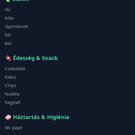
Víz
Kóla
Gyümölcslé
Sör
Bor
🍫
Édesség & Snack
Csokoládé
Keksz
Chips
Nutella
Fagylalt
🧼
Háztartás & Higiénia
Wc papír