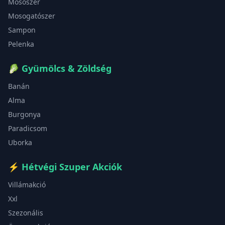
Mosószer
Mosogatószer
Sampon
Pelenka
🥬
Gyümölcs & Zöldség
Banán
Alma
Burgonya
Paradicsom
Uborka
⚡
Hétvégi Szuper Akciók
Villámakció
Xxl
Szezonális