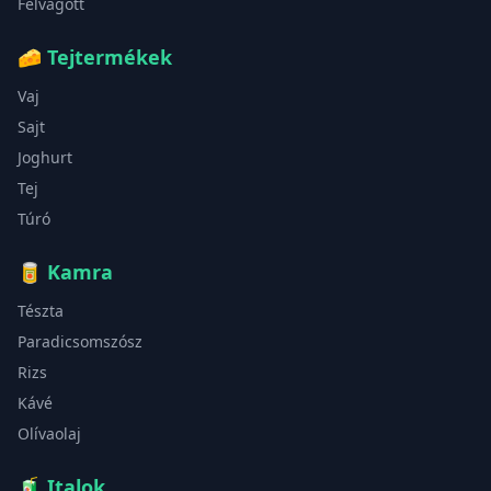
Felvágott
🧀
Tejtermékek
Vaj
Sajt
Joghurt
Tej
Túró
🥫
Kamra
Tészta
Paradicsomszósz
Rizs
Kávé
Olívaolaj
🧃
Italok