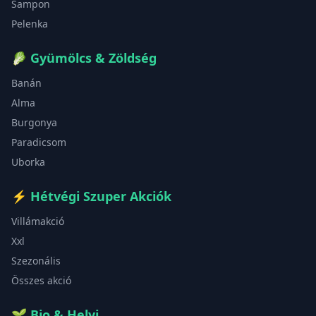
Sampon
Pelenka
🥬
Gyümölcs & Zöldség
Banán
Alma
Burgonya
Paradicsom
Uborka
⚡
Hétvégi Szuper Akciók
Villámakció
Xxl
Szezonális
Összes akció
🌱
Bio & Helyi