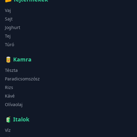
Vaj
Sajt
Joghurt
Tej
Túró
🥫
Kamra
Tészta
Paradicsomszósz
Rizs
Kávé
Olívaolaj
🧃
Italok
Víz