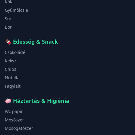
Kóla
Gyümölcslé
Sör
Bor
🍫
Édesség & Snack
Csokoládé
Keksz
Chips
Nutella
Fagylalt
🧼
Háztartás & Higiénia
Wc papír
Mosószer
Mosogatószer