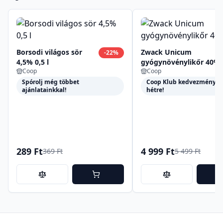
Borsodi világos sör
Zwack Unicum
-
22
%
4,5% 0,5 l
gyógynövénylikőr 40%
Coop
Coop
0,5 l
Spórolj még többet
Coop Klub kedvezmények 
ajánlatainkkal!
hétre!
289 Ft
4 999 Ft
369 Ft
5 499 Ft