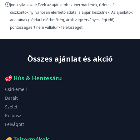
Jogi nyilatkozat: Ezek az ajánlatok szupermarketek, üzletek és
diszkontok nyilvánosan elérhető adatai alapján készülnek. Az ajánlatok
adatainak (például elérhetőség, árak vagy érvényességi idő)
pontosságáért nem vállalunk felelősséget.
Összes ajánlat és akció
🥩
Hús & Hentesáru
Csirkemell
Darált
Szelet
Kolbász
Felvágott
🧀
Tejtermékek