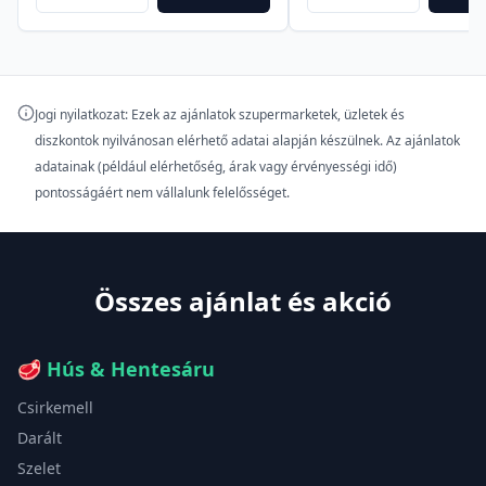
Jogi nyilatkozat: Ezek az ajánlatok szupermarketek, üzletek és
diszkontok nyilvánosan elérhető adatai alapján készülnek. Az ajánlatok
adatainak (például elérhetőség, árak vagy érvényességi idő)
pontosságáért nem vállalunk felelősséget.
Összes ajánlat és akció
🥩
Hús & Hentesáru
Csirkemell
Darált
Szelet