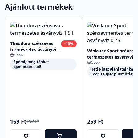
Ajánlott termékek
Theodora szénsavas
-
15
%
természetes ásványvíz
Vöslauer Sport szénsa
Coop
1,5 l
természetes ásványvíz 0
Spórolj még többet
Coop
ajánlatainkkal!
Heti Plusz ajánlatainkat 
Coop szuper plusz üzlete
169 Ft
259 Ft
199 Ft