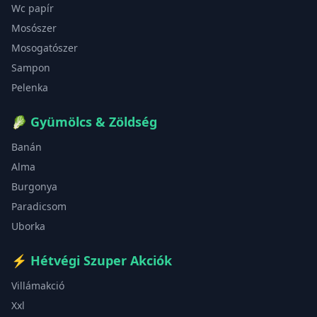
Wc papír
Mosószer
Mosogatószer
Sampon
Pelenka
🥬
Gyümölcs & Zöldség
Banán
Alma
Burgonya
Paradicsom
Uborka
⚡
Hétvégi Szuper Akciók
Villámakció
Xxl