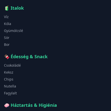
🧃
Italok
Víz
Kóla
Gyümölcslé
Sör
Bor
🍫
Édesség & Snack
Csokoládé
Keksz
Chips
Nutella
Fagylalt
🧼
Háztartás & Higiénia