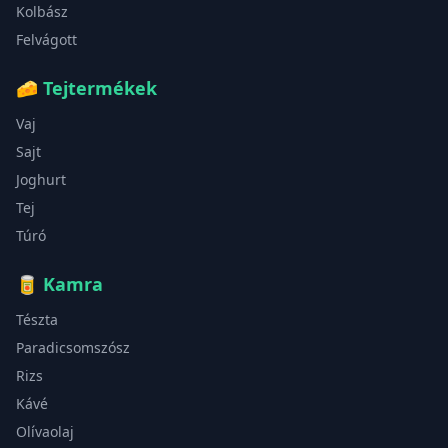
Kolbász
Felvágott
🧀
Tejtermékek
Vaj
Sajt
Joghurt
Tej
Túró
🥫
Kamra
Tészta
Paradicsomszósz
Rizs
Kávé
Olívaolaj