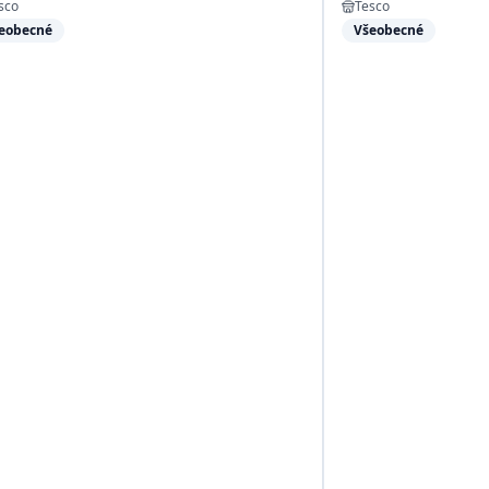
sco
Tesco
eobecné
Všeobecné