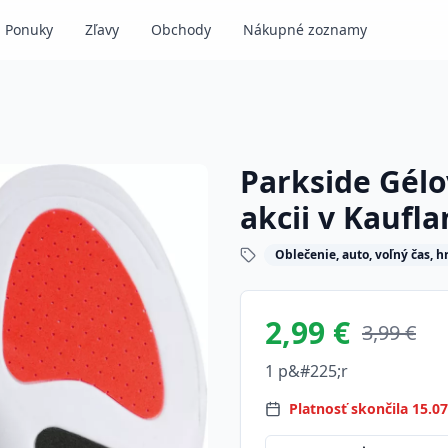
Ponuky
Zľavy
Obchody
Nákupné zoznamy
Parkside Gélo
akcii v Kaufl
Oblečenie, auto, voľný čas, h
2,99 €
3,99 €
1 p&#225;r
Platnosť skončila 15.0