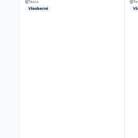
Tesco
Te
Všeobecné
Vš