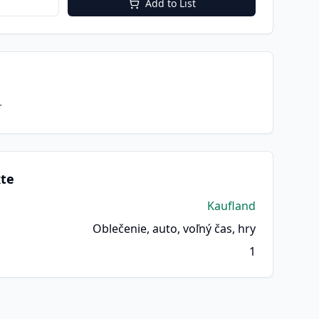
Add to List
r
kte
Kaufland
Oblečenie, auto, voľný čas, hry
1