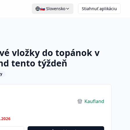
🇸🇰
Slovensko
Stiahnuť aplikáciu
vé vložky do topánok v
and tento týždeň
ry
Kaufland
7.2026