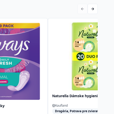
Naturella Dámske hygienické vlož
žky
Kaufland
Drogéria, Potrava pre zvieratá