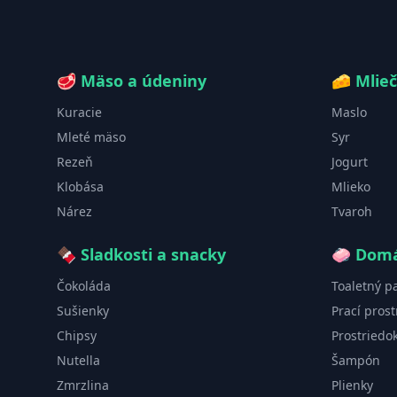
🥩
Mäso a údeniny
🧀
Mlie
Kuracie
Maslo
Mleté mäso
Syr
Rezeň
Jogurt
Klobása
Mlieko
Nárez
Tvaroh
🍫
Sladkosti a snacky
🧼
Domá
Čokoláda
Toaletný p
Sušienky
Prací prost
Chipsy
Prostriedo
Nutella
Šampón
Zmrzlina
Plienky