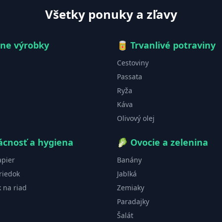
Všetky ponuky a zľavy
čne výrobky
🥫
Trvanlivé potraviny
Cestoviny
Passata
Ryža
Káva
Olivový olej
cnosť a hygiena
🥬
Ovocie a zelenina
apier
Banány
riedok
Jablká
k na riad
Zemiaky
Paradajky
Šalát