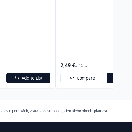
2,49 €
3,15 €
Add to List
Compare
Add t
ov o ponukách, vrátane dostupnosti, cien alebo období platnosti.