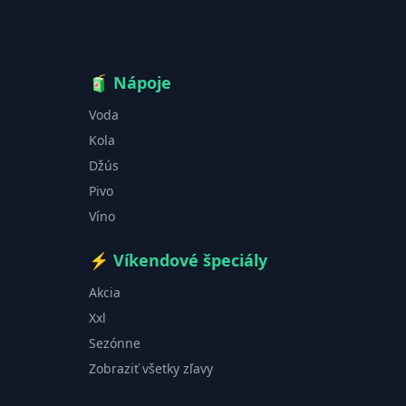
🧃
Nápoje
Voda
Kola
Džús
Pivo
Víno
⚡
Víkendové špeciály
Akcia
Xxl
Sezónne
Zobraziť všetky zľavy