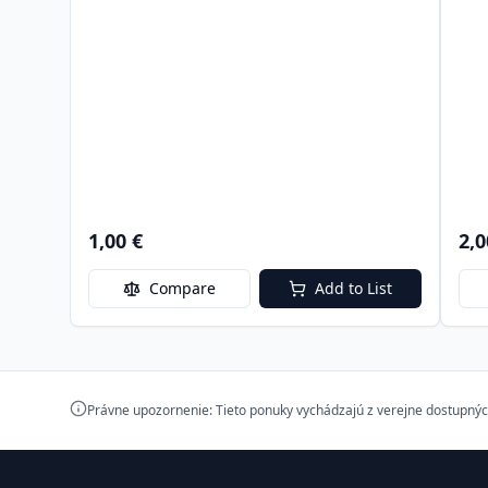
1,00 €
2,0
Compare
Add to List
Právne upozornenie: Tieto ponuky vychádzajú z verejne dostupnýc