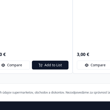
0 €
3,00 €
Compare
Add to List
Compare
h údajov supermarketov, obchodov a diskontov. Nezodpovedáme za správnosť údaj