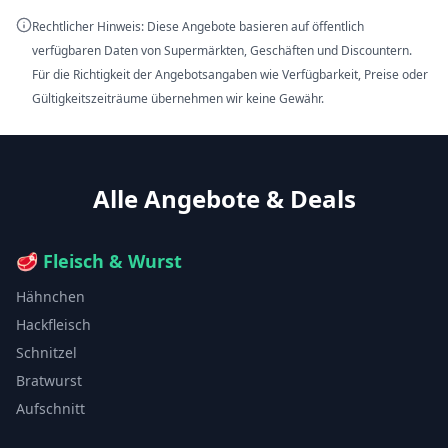
Rechtlicher Hinweis: Diese Angebote basieren auf öffentlich
verfügbaren Daten von Supermärkten, Geschäften und Discountern.
Für die Richtigkeit der Angebotsangaben wie Verfügbarkeit, Preise oder
Gültigkeitszeiträume übernehmen wir keine Gewähr.
Alle Angebote & Deals
🥩
Fleisch & Wurst
Hähnchen
Hackfleisch
Schnitzel
Bratwurst
Aufschnitt