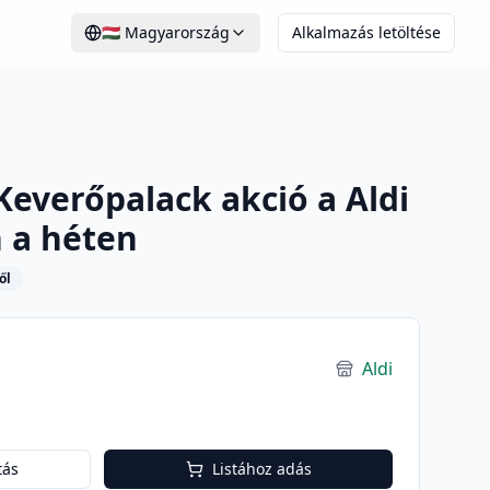
🇭🇺
Magyarország
Alkalmazás letöltése
everőpalack akció a Aldi
 a héten
ől
Aldi
tás
Listához adás