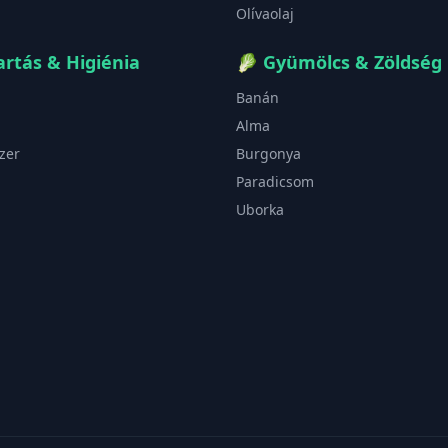
Olívaolaj
rtás & Higiénia
🥬
Gyümölcs & Zöldség
Banán
Alma
zer
Burgonya
Paradicsom
Uborka