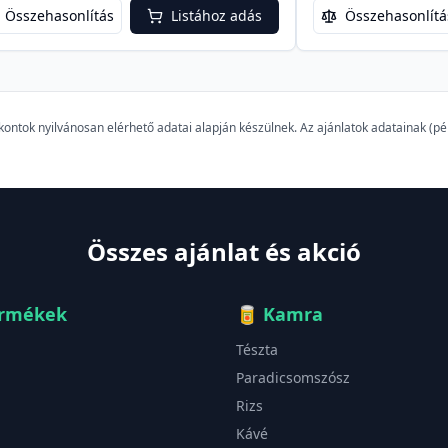
Összehasonlítás
Listához adás
Összehasonlítá
szkontok nyilvánosan elérhető adatai alapján készülnek. Az ajánlatok adatainak (
Összes ajánlat és akció
ermékek
🥫
Kamra
Tészta
Paradicsomszósz
Rizs
Kávé