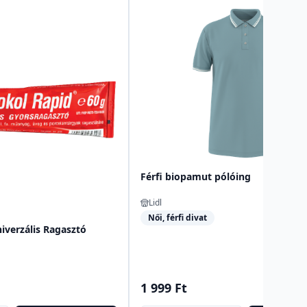
Férfi biopamut pólóing
Lidl
Női, férfi divat
iverzális Ragasztó
1 999 Ft