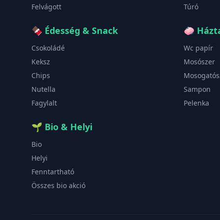
Felvágott
Túró
🍫
Édesség & Snack
🧼
Házta
Csokoládé
Wc papír
Keksz
Mosószer
Chips
Mosogatós
Nutella
Sampon
Fagylalt
Pelenka
🌱
Bio & Helyi
Bio
Helyi
Fenntartható
Összes bio akció