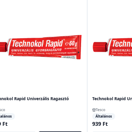
hnokol Rapid Univerzális Ragasztó
Technokol Rapid Un
sco
Tesco
talános
Általános
 Ft
939 Ft