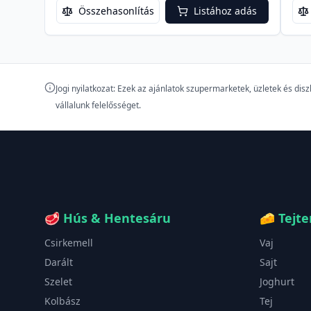
Összehasonlítás
Listához adás
Jogi nyilatkozat: Ezek az ajánlatok szupermarketek, üzletek és di
vállalunk felelősséget.
🥩
Hús & Hentesáru
🧀
Tejt
Csirkemell
Vaj
Darált
Sajt
Szelet
Joghurt
Kolbász
Tej