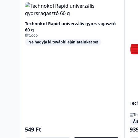
Technokol Rapid univerzális gyorsragasztó
60 g
Coop
Ne hagyja ki további ajánlatainkat se!
Tec
Te
Ál
549 Ft
939