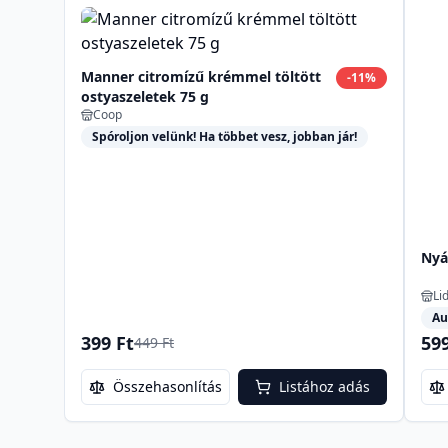
Manner citromízű krémmel töltött
-
11
%
ostyaszeletek 75 g
Coop
Spóroljon velünk! Ha többet vesz, jobban jár!
Nyá
Lid
Au
399 Ft
599
449 Ft
Összehasonlítás
Listához adás