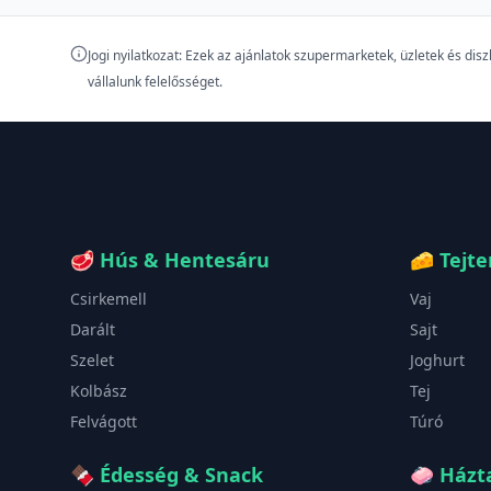
Jogi nyilatkozat: Ezek az ajánlatok szupermarketek, üzletek és di
vállalunk felelősséget.
🥩
Hús & Hentesáru
🧀
Tejt
Csirkemell
Vaj
Darált
Sajt
Szelet
Joghurt
Kolbász
Tej
Felvágott
Túró
🍫
Édesség & Snack
🧼
Házta