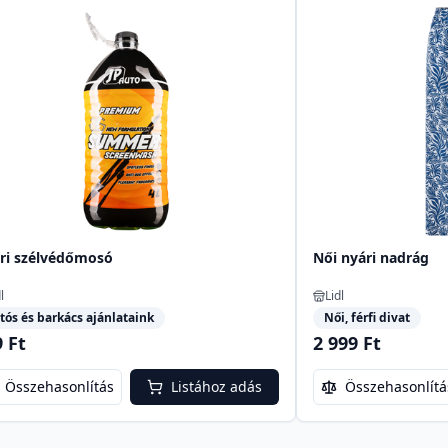
ri szélvédőmosó
Női nyári nadrág
l
Lidl
tós és barkács ajánlataink
Női, férfi divat
 Ft
2 999 Ft
Összehasonlítás
Listához adás
Összehasonlítá