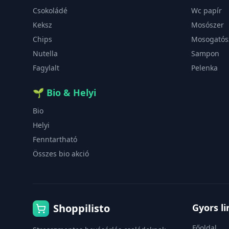
Csokoládé
Wc papír
Keksz
Mosószer
Chips
Mosogatós
Nutella
Sampon
Fagylalt
Pelenka
🌱
Bio & Helyi
Bio
Helyi
Fenntartható
Összes bio akció
Shoppilisto
Gyors l
Főoldal