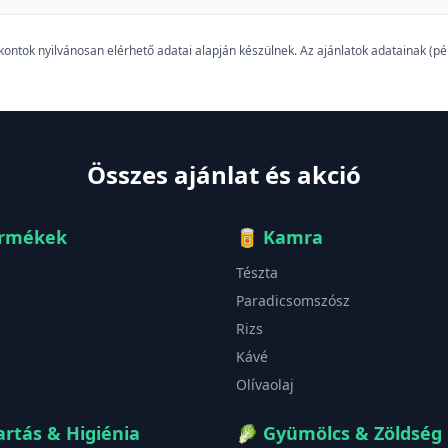
szkontok nyilvánosan elérhető adatai alapján készülnek. Az ajánlatok adatainak (
Összes ajánlat és akció
ermékek
🥫
Kamra
Tészta
Paradicsomszósz
Rizs
Kávé
Olívaolaj
rtás & Higiénia
🥬
Gyümölcs & Zöldség