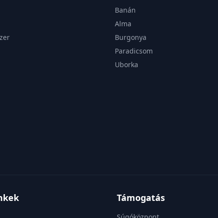
Banán
Alma
zer
Burgonya
Paradicsom
Uborka
inkek
Támogatás
Súgóközpont