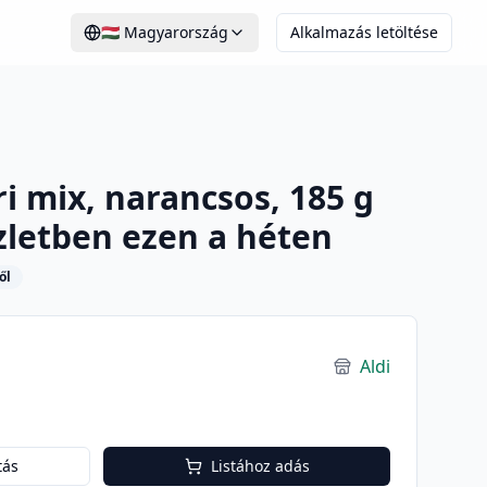
🇭🇺
Magyarország
Alkalmazás letöltése
 mix, narancsos, 185 g
üzletben ezen a héten
ől
Aldi
tás
Listához adás