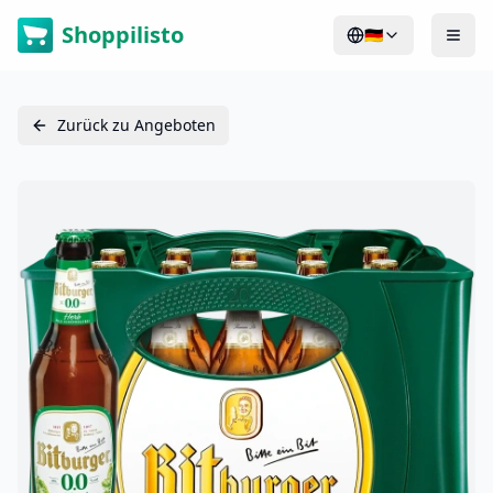
Shoppilisto
🇩🇪
Zurück zu Angeboten