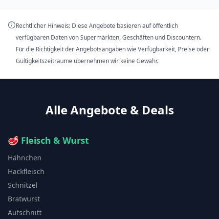
Rechtlicher Hinweis: Diese Angebote basieren auf öffentlich
verfügbaren Daten von Supermärkten, Geschäften und Discountern.
Für die Richtigkeit der Angebotsangaben wie Verfügbarkeit, Preise oder
Gültigkeitszeiträume übernehmen wir keine Gewähr.
Alle Angebote & Deals
🥩
Fleisch & Wurst
Hähnchen
Hackfleisch
Schnitzel
Bratwurst
Aufschnitt